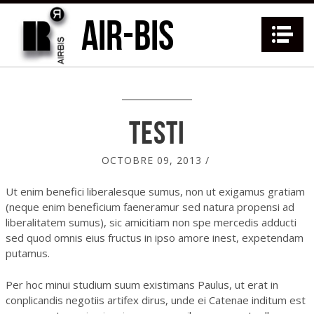
AIR-BIS
Na
Testi
OCTOBRE 09, 2013
/
Ut enim benefici liberalesque sumus, non ut exigamus gratiam
(neque enim beneficium faeneramur sed natura propensi ad
liberalitatem sumus), sic amicitiam non spe mercedis adducti
sed quod omnis eius fructus in ipso amore inest, expetendam
putamus.
Per hoc minui studium suum existimans Paulus, ut erat in
conplicandis negotiis artifex dirus, unde ei Catenae inditum est