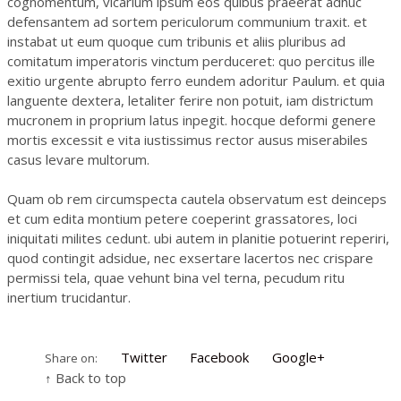
cognomentum, vicarium ipsum eos quibus praeerat adhuc
defensantem ad sortem periculorum communium traxit. et
instabat ut eum quoque cum tribunis et aliis pluribus ad
comitatum imperatoris vinctum perduceret: quo percitus ille
exitio urgente abrupto ferro eundem adoritur Paulum. et quia
languente dextera, letaliter ferire non potuit, iam districtum
mucronem in proprium latus inpegit. hocque deformi genere
mortis excessit e vita iustissimus rector ausus miserabiles
casus levare multorum.
Quam ob rem circumspecta cautela observatum est deinceps
et cum edita montium petere coeperint grassatores, loci
iniquitati milites cedunt. ubi autem in planitie potuerint reperiri,
quod contingit adsidue, nec exsertare lacertos nec crispare
permissi tela, quae vehunt bina vel terna, pecudum ritu
inertium trucidantur.
Twitter
Facebook
Google+
Share on:
↑ Back to top