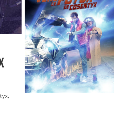
x
tyx,