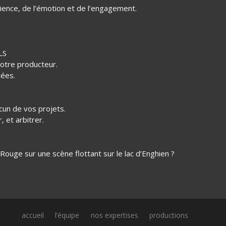
rience, de l’émotion et de l’engagement.
LS
votre producteur.
tées.
cun de vos projets.
, et arbitrer.
ouge sur une scène flottant sur le lac d’Enghien ?
accueil
l’équipe
nos expertises
productions